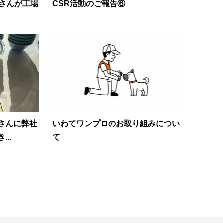
皆さんが工場
CSR活動のご報告⑥
さんに弊社
いわてワンプロのお取り組みについ
..
て