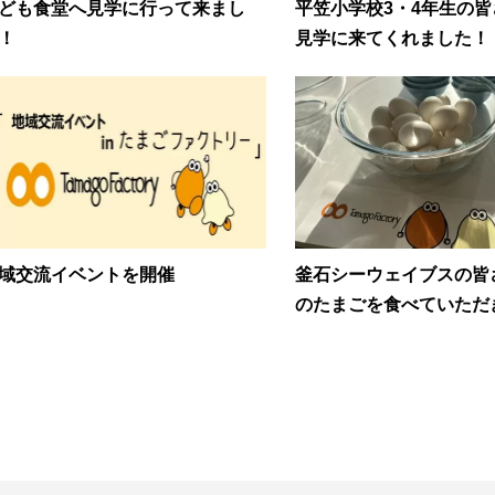
ども食堂へ見学に行って来まし
平笠小学校3・4年生の
！
見学に来てくれました！
域交流イベントを開催
釜石シーウェイブスの皆
のたまごを食べていただき.