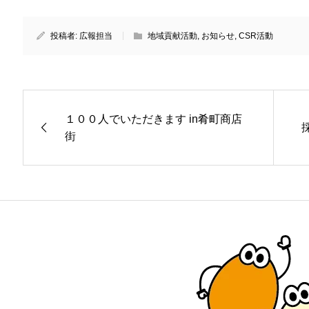
投稿者:
広報担当
地域貢献活動
,
お知らせ
,
CSR活動
１００人でいただきます in肴町商店
街