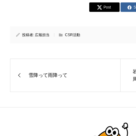
Post
S
投稿者:
広報担当
CSR活動
雪降って雨降って