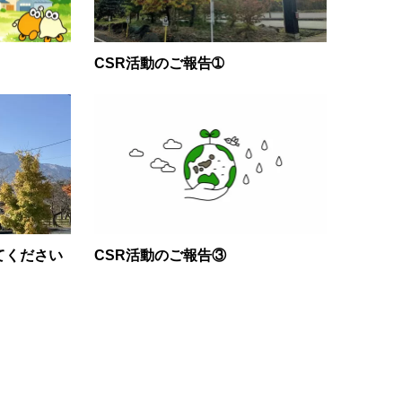
CSR活動のご報告➀
来てください
CSR活動のご報告③