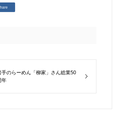
hare
岩手のらーめん「柳家」さん総業50
周年