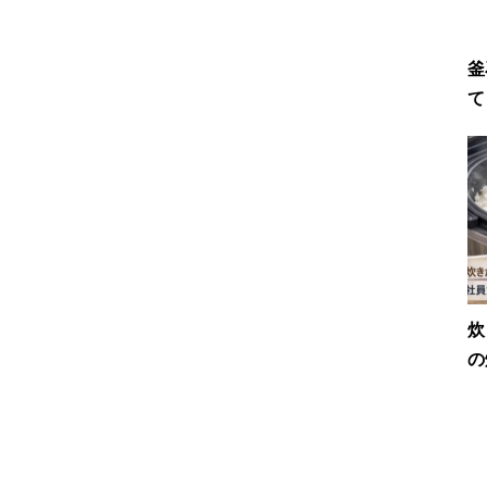
釜
て
炊
の