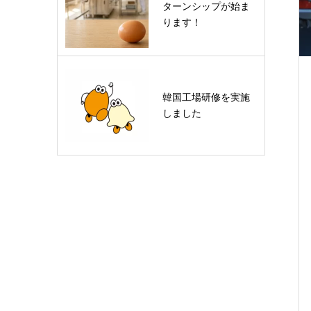
ターンシップが始ま
ります！
韓国工場研修を実施
しました